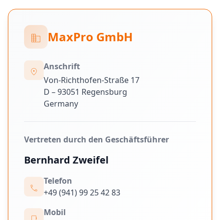
MaxPro GmbH
business
Anschrift
location_on
Von-Richthofen-Straße 17
D – 93051 Regensburg
Germany
Vertreten durch den Geschäftsführer
Bernhard Zweifel
Telefon
call
+49 (941) 99 25 42 83
Mobil
phone_iphone