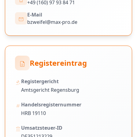
+49 (160) 97 93 84 71
E-Mail
mail
bzweifel@max-pro.de
Registereintrag
description
Registergericht
gavel
Amtsgericht Regensburg
Handelsregisternummer
tag
HRB 19110
Umsatzsteuer-ID
account_balance
DE351213229