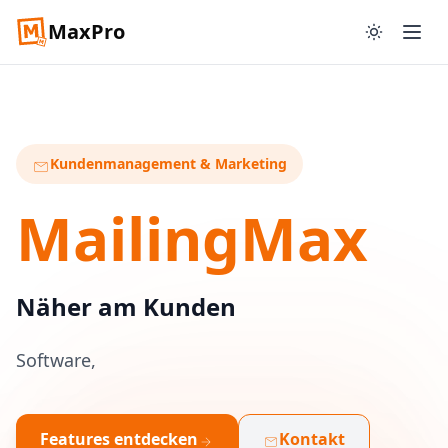
MaxPro
Kundenmanagement & Marketing
mail
MailingMax
Näher am Kunden
Software,
|
Features entdecken
Kontakt
arrow_forward
mail