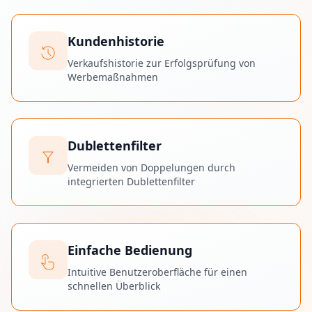
Kundenhistorie
history
Verkaufshistorie zur Erfolgsprüfung von
Werbemaßnahmen
Dublettenfilter
filter_alt
Vermeiden von Doppelungen durch
integrierten Dublettenfilter
Einfache Bedienung
touch_app
Intuitive Benutzeroberfläche für einen
schnellen Überblick